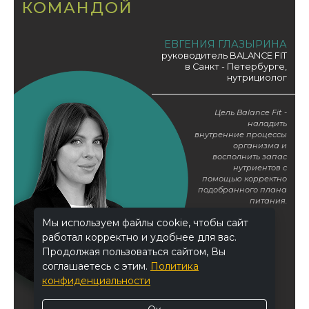
КОМАНДОЙ
не только полезным, но и изысканным,
удобным и вкусным, чтобы каждый день
был наполнен энергией, гармонией
ЕВГЕНИЯ ГЛАЗЫРИНА
и заботой о здоровье.
руководитель BALANCE FIT
в Санкт - Петербурге,
нутрициолог
Цель Balance Fit -
наладить
внутренние процессы
организма и
восполнить запас
нутриентов с
помощью корректно
подобранного плана
питания.
Мы используем файлы cookie, чтобы сайт
работал корректно и удобнее для вас.
Продолжая пользоваться сайтом, Вы
соглашаетесь с этим.
Политика
конфиденциальности