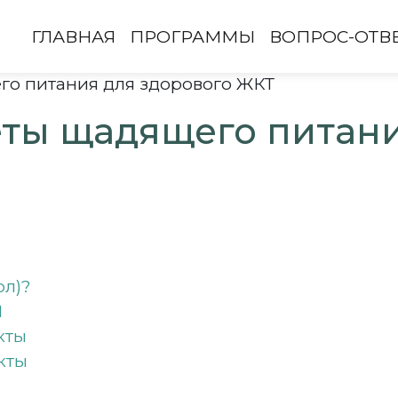
ГЛАВНАЯ
ПРОГРАММЫ
ВОПРОС-ОТВ
го питания для здорового ЖКТ
еты щадящего питан
ол)?
1
кты
кты