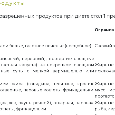
родукты
разрешенных продуктов при диете стол 1 пре
Огранич
хари белые, галетное печенье (несдобное)
Свежий х
 рисовый, перловый), протертые овощные
 цветная капуста) на некрепком овощном
Жирные б
очные супы с мелкой вермишелью или
исключа
ем жира (говядина, телятина, кролик,
Жирные с
 отварные, паровые котлеты, фрикадельки,
мясо ис
протерто
к, хек, окунь речной), отварная, паровая,
Жирные 
котлеты, фрикадельки
рыба, ик