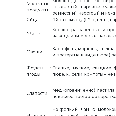
Молоко (цельное, обезжире
Молочные
(протертый, паровые суфл
продукты
ремиссии), неострый и неж
Яйца
Яйца всмятку (1-2 в день), 
Хорошо разваренные и проте
Крупы
на воде или молоке, паровые
Картофель, морковь, свекла,
Овощи
и протертые в виде пюре), 
Фрукты и
Спелые, мягкие, сладкие 
ягоды
пюре, кисели, компоты – не 
Мед (ограниченно), пастила
Сладости
некислое протертое варень
Некрепкий чай с молоком
Напитки
(протертые), кисели, нек