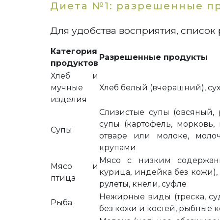
Диета №1: разрешенные п
Для удобства восприятия, список 
Категория
Разрешенные продукты
продуктов
Хлеб и
мучные
Хлеб белый (вчерашний), су
изделия
Слизистые супы (овсяный,
супы (картофель, морковь,
Супы
отваре или молоке, мол
крупами
Мясо с низким содержани
Мясо и
курица, индейка без кожи),
птица
рулеты, кнели, суфле
Нежирные виды (треска, суда
Рыба
без кожи и костей, рыбные 