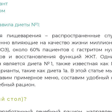
ант
ом
равила диеты №1:
я пищеварения – распространенные спу
венно влияющие на качество жизни милли
ВОЗ), около 60% пациентов с гастритом 
мов и восстановления функций ЖКТ. Одн
является диета №1, также известная как 
арианты, такие как диета 1а. В этой статье
тавим примерное меню, составим удобный 
чебный рацион.
й стол)?
зработанный лечебный рацион, направл