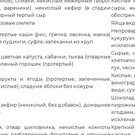
нное), сливки, некислый нежирный творог
Кислые 
е, вареники), некислый кефир (в стадии
сыры, ж
ирный тертый сыр
обостре
паровые омлеты
Яйца вкр
Непров
ртые каши (рис, гречка, овсянка, манка)
кукуру
 пудинги, суфле, запеканки из круп
исключаю
Сырые, 
 цветная капуста, кабачки, тыква (отварные
клетчатк
зеленый горошек (протертый)
лук, чес
Кислые, 
фрукты и ягоды (протертые, запеченные,
виногра
кислые), сладкие яблоки без кожуры
виде, су
Шоколад
, зефир (некислый, без добавок), домашнее
пирожн
е
ягодам
исключа
, отвар шиповника, некислые компоты
Крепкий 
ислые разбавленные фруктовые и овощные
кислые