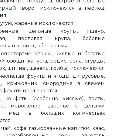
молочные продукты, острые и соленые
ирный творог исключаются в период
ния
утую, жареные исключаются
аренные, цельные крупы, пшено,
зная, перловая крупа, бобовые
тся в период обострения
непротертые овощи, кислые и богатые
ой овощи (капуста, редис, репа, огурцы,
нок, шпинат, щавель, грибы) исключаются
неспелые фрукты и ягоды, цитрусовые,
д, крыжовник, смородина в свежем
хофрукты исключаются
, конфеты (особенно кислые), торты,
ые, мороженое, варенье с целыми
и, мед в больших количествах
ются
чай, кофе, газированные напитки, квас,
 неразбавленные соки, алкоголь