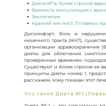
Диета №1а: более строгий вари
Важность консультации с врач
Заключение
Краткий чек-лист: 3 главных п
Дискомфорт, боль и нарушени
кишечного тракта (ЖКТ), сущест
организации здравоохранения (
диеты для облегчения симпто
проверенных временем подходов 
Существуют и более строгие ее в
принципы диеты номер 1, предс
расскажем, кому показан этот ле
Что такое Диета №1 (Первы
Диета №1 – это специально ра