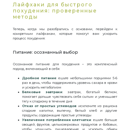
Лайфхаки для быстрого
похудения: проверенные
методы
Теперь, когда мы разобрались с основами, перейдем к
конкретным лайфхакам, которые помогут вам ускорить
процесс похудения:
Питание: осознанный выбор
Осознанное питание для похудения – это комплексный
подход, включающий в себя:
Дробное питание
: ешьте небольшими порциями 5-6
раз в день, чтобы поддерживать уровень сахара в крови
и ускорить метаболизм
Белковые завтраки
: завтрак, богатый белком,
помогает дольше чувствовать себя сытым и уменьшает
тягу к сладкому в течение дня
Отказ от простых углеводов
: исключите из рациона
сладкие напитки, выпечку, белый хлеб и другие
продукты, содержащие простые углеводы
Увеличение потребления клетчатки
: ешьте больше
овощей, фруктов, цельнозерновых продуктов и бобовых,
чтобы улучшить пищеварение и ускорить обмен