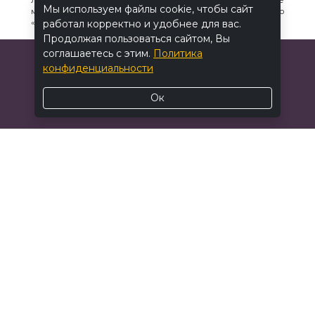
Любите свое тело, прислушивайтесь к нему и выбирайте те
Мы используем файлы cookie, чтобы сайт
методы, которые подходят именно вам. И помните, что
«BALANCE FIT» всегда рядом, чтобы помочь вам на этом пути!
работал корректно и удобнее для вас.
Продолжая пользоваться сайтом, Вы
соглашаетесь с этим.
Политика
конфиденциальности
Ок
© 2026 BALANCE FIT. Все
права защищены.
Политика
конфиденциальности
Договор
оферты