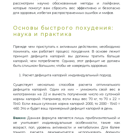
рассмотрим научно обоснованные методы и лайфхаки,
которые помогут вам сбросить вес эффективно и безопасно
для здоровья, избегая распространенных ошибок и мифов.
Основы быстрого похудения:
наука и практика
Прежде чем приступать к активным действиям, необходимо
понимать, как работает процесс похудения. В основе лежит
принцип дефицита калорий: вы должны тратить больше
калорий, чем потребляете. Однако, этот дефицит не должен
быть слишком большим, чтобы не навредить здоровью.
Расчет дефицита калорий: индивидуальный подход
Существует несколько способов расчета оптимального
дефицита калорий. Один из них – умножить свой вес в
килограммах на 22 и вычесть полученное число из суточной
нормы калорий. Например, если ваш вес 70 кг, то 70 x 22 =
1540. Если ваша суточная норма калорий 2000, то 2000 - 1540 =
460. Это и будет ваш примерный дефицит калорий в день.
Важно:
Данная формула является лишь приблизительной и
не учитывает индивидуальные особенности, такие как
возраст, пол, уровень активности и метаболизм. Для более
точного расчета рекомендуется использовать формулу