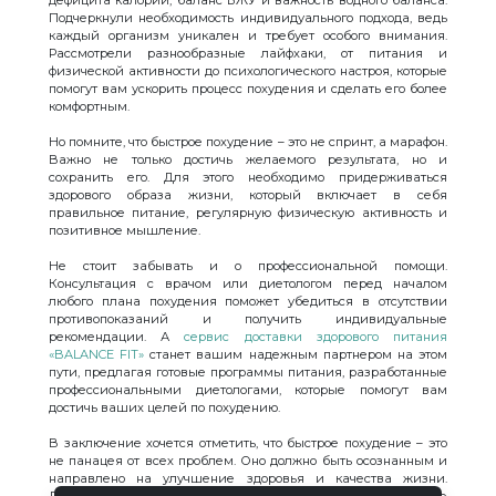
дефицита калорий, баланс БЖУ и важность водного баланса.
Подчеркнули необходимость индивидуального подхода, ведь
каждый организм уникален и требует особого внимания.
Рассмотрели разнообразные лайфхаки, от питания и
физической активности до психологического настроя, которые
помогут вам ускорить процесс похудения и сделать его более
комфортным.
Но помните, что быстрое похудение – это не спринт, а марафон.
Важно не только достичь желаемого результата, но и
сохранить его. Для этого необходимо придерживаться
здорового образа жизни, который включает в себя
правильное питание, регулярную физическую активность и
позитивное мышление.
Не стоит забывать и о профессиональной помощи.
Консультация с врачом или диетологом перед началом
любого плана похудения поможет убедиться в отсутствии
противопоказаний и получить индивидуальные
рекомендации. А
сервис доставки здорового питания
«BALANCE FIT»
станет вашим надежным партнером на этом
пути, предлагая готовые программы питания, разработанные
профессиональными диетологами, которые помогут вам
достичь ваших целей по похудению.
В заключение хочется отметить, что быстрое похудение – это
не панацея от всех проблем. Оно должно быть осознанным и
направлено на улучшение здоровья и качества жизни.