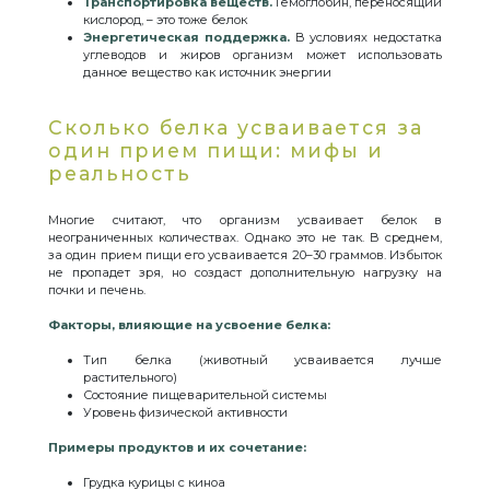
Транспортировка веществ.
Гемоглобин, переносящий
кислород, – это тоже белок
Энергетическая поддержка.
В условиях недостатка
углеводов и жиров организм может использовать
данное вещество как источник энергии
Сколько белка усваивается за
один прием пищи: мифы и
реальность
Многие считают, что организм усваивает белок в
неограниченных количествах. Однако это не так. В среднем,
за один прием пищи его усваивается 20–30 граммов. Избыток
не пропадет зря, но создаст дополнительную нагрузку на
почки и печень.
Факторы, влияющие на усвоение белка:
Тип белка (животный усваивается лучше
растительного)
Состояние пищеварительной системы
Уровень физической активности
Примеры продуктов и их сочетание:
Грудка курицы с киноа