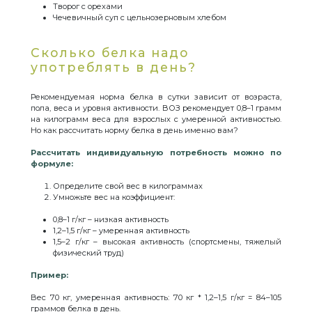
Творог с орехами
Чечевичный суп с цельнозерновым хлебом
Сколько белка надо
употреблять в день?
Рекомендуемая норма белка в сутки зависит от возраста,
пола, веса и уровня активности. ВОЗ рекомендует 0,8–1 грамм
на килограмм веса для взрослых с умеренной активностью.
Но как рассчитать норму белка в день именно вам?
Рассчитать индивидуальную потребность можно по
формуле:
Определите свой вес в килограммах
Умножьте вес на коэффициент:
0,8–1 г/кг – низкая активность
1,2–1,5 г/кг – умеренная активность
1,5–2 г/кг – высокая активность (спортсмены, тяжелый
физический труд)
Пример:
Вес 70 кг, умеренная активность: 70 кг * 1,2–1,5 г/кг = 84–105
граммов белка в день.