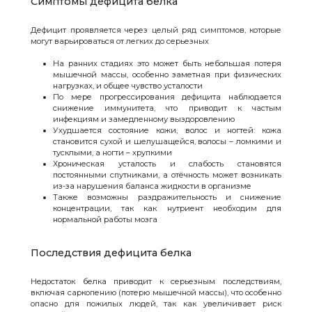
Симптомы дефицита белка
Дефицит проявляется через целый ряд симптомов, которые
могут варьироваться от легких до серьезных
На ранних стадиях это может быть небольшая потеря
мышечной массы, особенно заметная при физических
нагрузках, и общее чувство усталости
По мере прогрессирования дефицита наблюдается
снижение иммунитета, что приводит к частым
инфекциям и замедленному выздоровлению
Ухудшается состояние кожи, волос и ногтей: кожа
становится сухой и шелушащейся, волосы – ломкими и
тусклыми, а ногти – хрупкими
Хроническая усталость и слабость становятся
постоянными спутниками, а отёчность может возникать
из-за нарушения баланса жидкости в организме
Также возможны раздражительность и снижение
концентрации, так как нутриент необходим для
нормальной работы мозга
Последствия дефицита белка
Недостаток белка приводит к серьезным последствиям,
включая саркопению (потерю мышечной массы), что особенно
опасно для пожилых людей, так как увеличивает риск