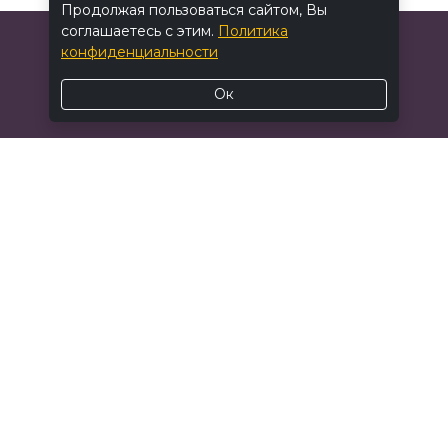
Продолжая пользоваться сайтом, Вы
соглашаетесь с этим.
Политика
конфиденциальности
Ок
© 2026 BALANCE FIT. Все
права защищены.
Политика
конфиденциальности
Договор
оферты