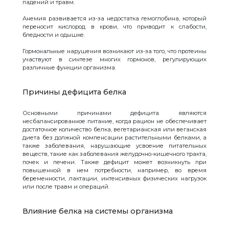
падений и травм.
Анемия развивается из-за недостатка гемоглобина, который
переносит кислород в крови, что приводит к слабости,
бледности и одышке.
Гормональные нарушения возникают из-за того, что протеины
участвуют в синтезе многих гормонов, регулирующих
различные функции организма.
Причины дефицита белка
Основными причинами дефицита являются
несбалансированное питание, когда рацион не обеспечивает
достаточное количество белка, вегетарианская или веганская
диета без должной компенсации растительными белками, а
также заболевания, нарушающие усвоение питательных
веществ, такие как заболевания желудочно-кишечного тракта,
почек и печени. Также дефицит может возникнуть при
повышенной в нем потребности, например, во время
беременности, лактации, интенсивных физических нагрузок
или после травм и операций.
Влияние белка на системы организма