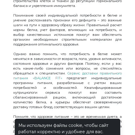
строительства клеток и тканей до регуляции гормонального
баланса и укрепления иммунитета.
Понимание своей индивидуальной потребности в белке и
умение распознавать признаки его дефицита – это важные
шаги на пути к здоровому образу жизни. Правильный расчет
нормы белка, учет факторов, влияющих на потребность, и
выбор качественных источников помогут вам обеспечить
организм необходимым строительным материалом для
поддержания оптимального здоровья.
Однако важно помнить, что потребность в белке может
меняться в зависимости от возраста, пола, уровня активности,
состояния здоровья и других факторов. Поэтому, если у вас
есть какие-либо сомнения или вопросы, не стесняйтесь
обращаться к специалистам.
Сервис доставки правильного
питания «BALANCE FIT»
предлагает индивидуальные
программы питания, разработанные с учетом ваших
потребностей и особенностей. Квалифицированные
нутрициологи сервиса помогут вам составить
сбалансированный рацион, включающий достаточное
количество белка, а курьеры обеспечат своевременную
доставку готовых блюд, соответствующих вашим целям.
Помните, что здоровое питание – это не временная диета, а
образ жизни. Включая достаточное количество белка в свой
Мы используем файлы cookie, чтобы сайт
рацион, вы инвестируете в свое здоровье и благополучие на
долгие годы.
работал корректно и удобнее для вас.