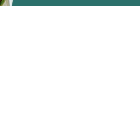
пр
эксп
изы
пр
подхо
заб
сост
дос