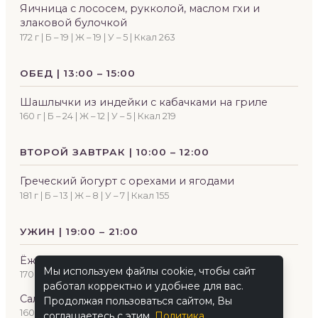
Яичница с лососем, рукколой, маслом гхи и
злаковой булочкой
172 г | Б – 19 | Ж – 19 | У – 5 | Ккал 263
ОБЕД | 13:00 – 15:00
Шашлычки из индейки с кабачками на гриле
160 г | Б – 24 | Ж – 12 | У – 5 | Ккал 219
ВТОРОЙ ЗАВТРАК | 10:00 – 12:00
Греческий йогурт с орехами и ягодами
181 г | Б – 13 | Ж – 8 | У – 7 | Ккал 155
УЖИН | 19:00 – 21:00
Ёжики мясные на пару с брокколи гриль
Мы используем файлы cookie, чтобы сайт
170 г | Б – 20 | Ж – 14 | У – 23 | Ккал 295
работал корректно и удобнее для вас.
Салат зелёный «Apple Fresh» с авокадо
Продолжая пользоваться сайтом, Вы
160 г | Б – 3 | Ж – 16 | У – 5 | Ккал 172
соглашаетесь с этим.
Политика