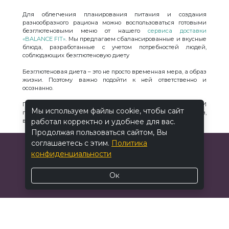
Для облегчения планирования питания и создания
разнообразного рациона можно воспользоваться готовыми
безглютеновыми меню от нашего
сервиса доставки
«BALANCE FIT»
. Мы предлагаем сбалансированные и вкусные
блюда, разработанные с учетом потребностей людей,
соблюдающих безглютеновую диету
Безглютеновая диета – это не просто временная мера, а образ
жизни. Поэтому важно подойти к ней ответственно и
осознанно.
Помните, что здоровье – это самое ценное, что у нас есть. И
Мы используем файлы cookie, чтобы сайт
правильное питание – это один из ключевых факторов,
влияющих на наше здоровье и благополучие.
работал корректно и удобнее для вас.
Продолжая пользоваться сайтом, Вы
соглашаетесь с этим.
Политика
конфиденциальности
Ок