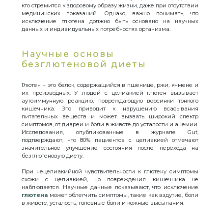
кто стремится к здоровому образу жизни, даже при отсутствии
медицинских показаний. Однако, важно понимать, что
исключение глютена должно быть основано на научных
данных и индивидуальных потребностях организма.
Научные основы
безглютеновой диеты
Глютен – это белок, содержащийся в пшенице, ржи, ячмене и
их производных. У людей с целиакией глютен вызывает
аутоиммунную реакцию, повреждающую ворсинки тонкого
кишечника. Это приводит к нарушению всасывания
питательных веществ и может вызвать широкий спектр
симптомов, от диареи и боли в животе до усталости и анемии.
Исследования, опубликованные в журнале Gut,
подтверждают, что 80% пациентов с целиакией отмечают
значительное улучшение состояния после перехода на
безглютеновую диету.
При нецелиакийной чувствительности к глютену симптомы
схожи с целиакией, но повреждения кишечника не
наблюдается. Научные данные показывают, что исключение
глютена
может облегчить симптомы, такие как вздутие, боли
в животе, усталость, головные боли и кожные высыпания.