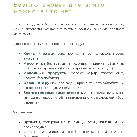
Безглютеновая диета: что
можно, а что нет
При соблюдении безглютеновой диеты важно четко понимать,
какие продукты можно включать в рацион, а какие следует
исключить.
Список основных безглютеновых продуктов:
Крупы и злаки
: рис, гречка, киноа, кукуруза, просо,
амарант
Мясо и рыба
: говядина, курица, индейка, свинина,
рыба, морепродукты (без панировки и маринадов)
Молочные продукт
ы: молоко, кефир, творог, сыр,
йогурт (без добавок)
Овощи и фрукты
: все виды, кроме тех, что обработаны
глютенсодержащими добавками
Безглютеновые заменители
: мука из риса, кукурузы,
миндаля, кокоса; хлеб и макароны с маркировкой «без
глютена»
Что нельзя:
Продукты, содержащие пшеницу, рожь, ячмень и их
производные
Макаронные изделия, хлеб, выпечка (если они не
безглютеновые)