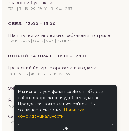
злаковой булочкой
172 г | Б – 19 | Ж – 19 | У – 5 | Ккал 263
ОБЕД | 13:00 – 15:00
Шашлычки из индейки с кабачками на гриле
160 г | Б – 24 | Ж – 12 | У – 5 | Ккал 219
ВТОРОЙ ЗАВТРАК | 10:00 – 12:00
Греческий йогурт с орехами и ягодами
181 г | Б – 13 | Ж – 8 | У – 7 | Ккал 155
УЖИН | 19:00 – 21:00
Мы используем файлы cookie, чтобы сайт
работал корректно и удобнее для вас.
Ёжики мясные на пару с брокколи гриль
Продолжая пользоваться сайтом, Вы
170 г | Б – 20 | Ж – 14 | У – 23 | Ккал 295
соглашаетесь с этим.
Политика
конфиденциальности
Салат зелёный «Apple Fresh» с авокадо
160 г | Б – 3 | Ж – 16 | У – 5 | Ккал 172
Ок