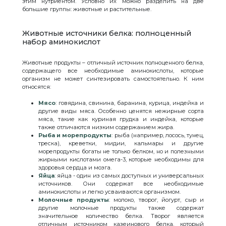
этим нутриентом. Условно их можно разделить на две
большие группы: животные и растительные.
Животные источники белка: полноценный
набор аминокислот
Животные продукты – отличный источник полноценного белка,
содержащего все необходимые аминокислоты, которые
организм не может синтезировать самостоятельно. К ним
относятся:
Мясо
: говядина, свинина, баранина, курица, индейка и
другие виды мяса. Особенно ценятся нежирные сорта
мяса, такие как куриная грудка и индейка, которые
также отличаются низким содержанием жира.
Рыба и морепродукты
: рыба (например, лосось, тунец,
треска), креветки, мидии, кальмары и другие
морепродукты богаты не только белком, но и полезными
жирными кислотами омега-3, которые необходимы для
здоровья сердца и мозга.
Яйца
: яйца - один из самых доступных и универсальных
источников. Они содержат все необходимые
аминокислоты и легко усваиваются организмом.
Молочные продукты
: молоко, творог, йогурт, сыр и
другие молочные продукты также содержат
значительное количество белка. Творог является
отличным источником казеинового белка, который