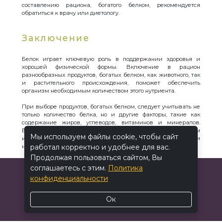
составлению рациона, богатого белком, рекомендуется
обратиться к врачу или диетологу.
Заключение
Белок играет ключевую роль в поддержании здоровья и
хорошей физической формы. Включение в рацион
разнообразных продуктов, богатых белком, как животного, так
и растительного происхождения, поможет обеспечить
организм необходимым количеством этого нутриента.
При выборе продуктов, богатых белком, следует учитывать не
только количество белка, но и другие факторы, такие как
содержание жиров, углеводов, витаминов и минералов.
Важно помнить, что питание должно быть сбалансированным
Мы используем файлы cookie, чтобы сайт
и разнообразным, чтобы обеспечить организм всеми
необходимыми веществами.
работал корректно и удобнее для вас.
Продолжая пользоваться сайтом, Вы
соглашаетесь с этим.
Политика
конфиденциальности
Ок