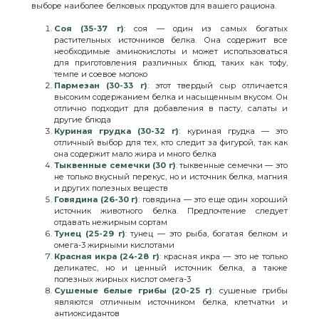
выборе наиболее белковых продуктов для вашего рациона.
Соя (35-37 г)
: соя — один из самых богатых
растительных источников белка. Она содержит все
необходимые аминокислоты и может использоваться
для приготовления различных блюд, таких как тофу,
темпе и соевое молоко
Пармезан (30-33 г)
: этот твердый сыр отличается
высоким содержанием белка и насыщенным вкусом. Он
отлично подходит для добавления в пасту, салаты и
другие блюда
Куриная грудка (30-32 г)
: куриная грудка — это
отличный выбор для тех, кто следит за фигурой, так как
она содержит мало жира и много белка
Тыквенные семечки (30 г)
: тыквенные семечки — это
не только вкусный перекус, но и источник белка, магния
и других полезных веществ
Говядина (26-30 г)
: говядина — это еще один хороший
источник животного белка. Предпочтение следует
отдавать нежирным сортам
Тунец (25-29 г)
: тунец — это рыба, богатая белком и
омега-3 жирными кислотами
Красная икра (24-28 г)
: красная икра — это не только
деликатес, но и ценный источник белка, а также
полезных жирных кислот омега-3
Сушеные белые грибы (20-25 г)
: сушеные грибы
являются отличным источником белка, клетчатки и
антиоксидантов